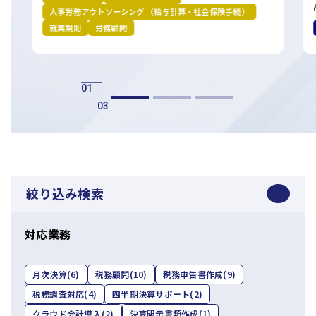
人事労務アウトソーシング （給与計算・社会保険手続）
日本クレアス社会保険労務士法人
就業規則
労務顧問
日本クレアス弁護士法人
株式会社コーポレート・アドバイザーズ・アカウンティング
株式会社コーポレート・アドバイザーズM&A
株式会社日本クレアスBPOサポート
01
株式会社日本クレアス財産サポート
03
企業情報
企業理念
グループ概要
グループの強み
グループ企業一覧
絞り込み検索
対応業務
月次決算
(6)
税務顧問
(10)
税務申告書作成
(9)
税務調査対応
(4)
四半期決算サポート
(2)
クラウド会計導入
(2)
決算開示書類作成
(1)