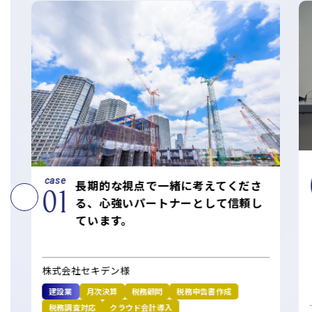
コーポレートサイトTOPへ
MyKomon
お問い合わせフォーム
case
長期的な視点で一緒に考えてくださ
01
る、心強いパートナーとして信頼し
拠点一覧
ています。
東京本社
東京中野本部
埼玉川口本部
千葉本部
高崎本部
富山本部
高岡本部
大阪本部
北大阪本部
神戸三宮本部
福山本部
宮崎本部
株式会社セキデン様
建設業
月次決算
税務顧問
税務申告書作成
グループ企業一覧
税務調査対応
クラウド会計導入