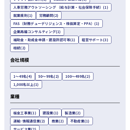
人事労務アウトソーシング （給与計算・社会保険手続）
(1)
就業規則
(1)
労務顧問
(2)
FAS（財務デューデリジェンス・株価算定・PPA）
(1)
企業再編コンサルティング
(1)
補助金・助成金申請・建設許認可等
(1)
経営サポート
(3)
相続
(2)
会社規模
1〜49名
(4)
50〜99名
(2)
100〜499名
(2)
1,000名以上
(1)
業種
板金工事業
(1)
建設業
(1)
製造業
(2)
運輸･情報通信業
(2)
商業
(2)
不動産業
(1)
サービス業
(2)