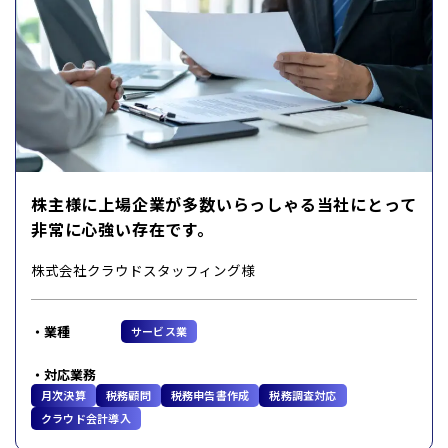
株主様に上場企業が多数いらっしゃる当社にとって
非常に心強い存在です。
株式会社クラウドスタッフィング様
業種
サービス業
対応業務
月次決算
税務顧問
税務申告書作成
税務調査対応
クラウド会計導入