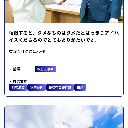
相談すると、ダメなものはダメだとはっきりアドバ
イスくださるのでとてもありがたいです。
有限会社柴﨑建板様
業種
板金工事業
対応業務
月次決算
税務顧問
税務申告書作成
相続