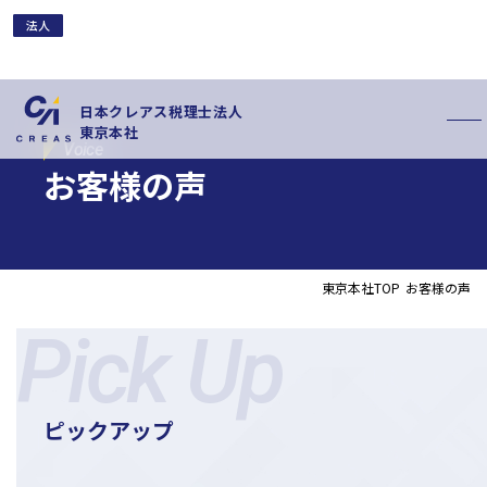
法人
法人
法人
法人
法人
法人
法人
法人
法人
法人
法人
法人
日本クレアス税理士法人
東京本社
Voice
お客様の声
東京本社TOP
お客様の声
私たちの特徴
サービス内容
Pick Up
お客様の声
スタッフ紹介
お知らせ
拠点概要
新卒採用情報
中途採用情報
ピックアップ