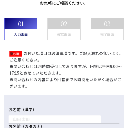
お気軽にご相談ください。
コーポレートサイトTOPへ
MyKomon
入力画面
確認画面
完了画面
お問い合わせフォーム
の付いた項目は必須事項です。ご記入漏れの無いよう、
ご注意ください。
お問い合わせは24時間受付しておりますが、回答は平日9:00～
17:15とさせていただきます。
お問い合わせの内容により回答までお時間をいただく場合がご
拠点一覧
ざいます。
東京本社
東京中野本部
埼玉川口本部
千葉本部
高崎本部
富山本部
高岡本部
大阪本部
北大阪本部
神戸三宮本部
福山本部
宮崎本部
お名前（漢字）
グループ企業一覧
お名前（カタカナ）