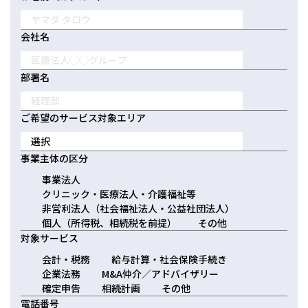
日本クレアス社会保険労務士法人
日本クレアス弁護士法人
会社名
株式会社コーポレート・アドバイザーズ・アカウンティング
株式会社コーポレート・アドバイザーズM&A
部署名
株式会社日本クレアスBPOサポート
株式会社日本クレアス財産サポート
ご希望のサービス対象エリア
企業情報
事業主体の区分
企業理念
グループ概要
グループの強み
事業法人
グループ企業一覧
クリニック・医療法人・介護福祉等
非営利法人（社会福祉法人・公益社団法人）
個人（所得税、相続税を前提）
その他
対象サービス
会計・税務
給与計算・社会保険手続き
企業法務
M&A仲介／アドバイザリー
確定申告
相続計画
その他
電話番号