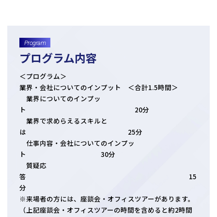
日本クレアス社会保険労務士法人
日本クレアス弁護士法人
株式会社コーポレート・アドバイザーズ・アカウンティング
Program
株式会社コーポレート・アドバイザーズM&A
プログラム内容
株式会社日本クレアスBPOサポート
株式会社日本クレアス財産サポート
＜プログラム＞
業界・会社についてのインプット ＜合計1.5時間＞
業界についてのインプッ
企業情報
ト 20分
企業理念
グループ概要
グループの強み
業界で求めらえるスキルと
グループ企業一覧
は 25分
仕事内容・会社についてのインプッ
ト 30分
質疑応
答 15
分
※来場者の方には、座談会・オフィスツアーがあります。
（上記座談会・オフィスツアーの時間を含めると約2時間