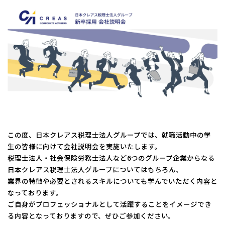
コーポレートサイトTOPへ
MyKomon
お問い合わせフォーム
この度、日本クレアス税理士法人グループでは、就職活動中の学
生の皆様に向けて会社説明会を実施いたします。
拠点一覧
税理士法人・社会保険労務士法人など6つのグループ企業からなる
東京本社
東京中野本部
埼玉川口本部
千葉本部
高崎本部
日本クレアス税理士法人グループについてはもちろん、
富山本部
高岡本部
大阪本部
北大阪本部
神戸三宮本部
福山本部
業界の特徴や必要とされるスキルについても学んでいただく内容と
宮崎本部
なっております。
ご自身がプロフェッショナルとして活躍することをイメージでき
る内容となっておりますので、ぜひご参加ください。
グループ企業一覧