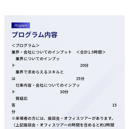
日本クレアス社会保険労務士法人
日本クレアス弁護士法人
株式会社コーポレート・アドバイザーズ・アカウンティング
Program
株式会社コーポレート・アドバイザーズM&A
プログラム内容
株式会社日本クレアスBPOサポート
株式会社日本クレアス財産サポート
＜プログラム＞
業界・会社についてのインプット ＜合計1.5時間＞
業界についてのインプッ
企業情報
ト 20分
企業理念
グループ概要
グループの強み
業界で求めらえるスキルと
グループ企業一覧
は 25分
仕事内容・会社についてのインプッ
ト 30分
質疑応
答 15
分
※来場者の方には、座談会・オフィスツアーがあります。
（上記座談会・オフィスツアーの時間を含めると約2時間