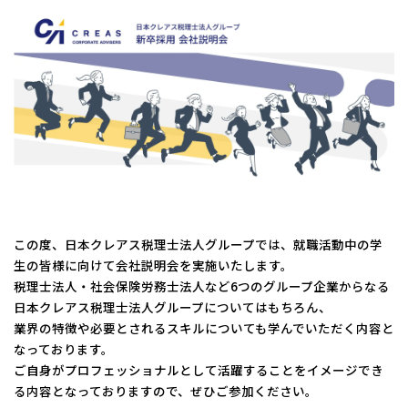
コーポレートサイトTOPへ
MyKomon
お問い合わせフォーム
この度、日本クレアス税理士法人グループでは、就職活動中の学
生の皆様に向けて会社説明会を実施いたします。
拠点一覧
税理士法人・社会保険労務士法人など6つのグループ企業からなる
東京本社
東京中野本部
埼玉川口本部
千葉本部
高崎本部
日本クレアス税理士法人グループについてはもちろん、
富山本部
高岡本部
大阪本部
北大阪本部
神戸三宮本部
福山本部
業界の特徴や必要とされるスキルについても学んでいただく内容と
宮崎本部
なっております。
ご自身がプロフェッショナルとして活躍することをイメージでき
る内容となっておりますので、ぜひご参加ください。
グループ企業一覧